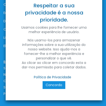
Respeitar a sua
Obter Ajuda
privacidade é a nossa
Envios e Entregas
prioridade.
Devoluções
Usamos cookies para lhe fornecer uma
Contactos
melhor experiência de usuário.
Livro de Reclamações
Nós usamo-los para armazenar
informações sobre a sua utilização do
Elogios
nosso website. Isso ajuda-nos a
fornecer-lhe a melhor experiência e
personalizar o que vê.
Empresa
Ao clicar ao clicar em concordo esta a
dar-nos permissão para coletar dados.
Sobre a ENTRE LED
Notícias
Política de Privacidade
Carreiras
Concordo
Sustentabilidade
Propósito