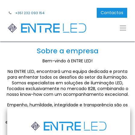
Contactos
+351 232 093 154
Sobre a empresa
Bem-vindo à ENTRE LED!
Na ENTRE LED, encontrará uma equipa dedicada e pronta
para enfrentar todos os desafios do setor da iluminação.
Somos especialistas em soluções de iluminação LED,
focados exclusivamente no mercado B2B, combinando o
nosso know-how com um acompanhamento excecional.
Empenho, humildade, integridade e transparência são os
valores que sustentam a nossa forma de trabalhar. A
nossa dedicação à inovação, manutenção de stocks e
excelência no serviço ao cliente é uma constante no dia a
dia da nossa equipa.