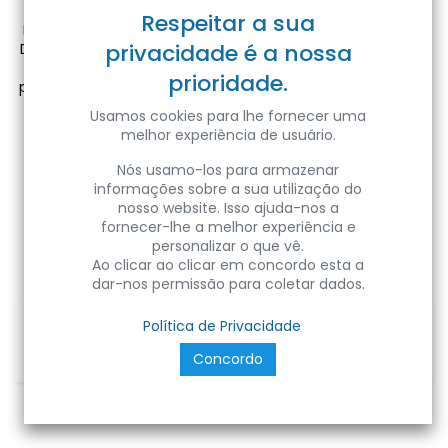
Representamos marcas de renome mundial como ePlus
Respeitar a sua
Lighting, Horoz, Century, MPL Power Elektric, Beneito Faure,
privacidade é a nossa
DekoLight, Novolux, LedsHome Lighting, DesignLight, Blebox,
LLuria e 3M. Estas parcerias garantem que oferecemos
prioridade.
produtos que seguem os mais altos padrões de qualidade,
proporcionando confiança e fiabilidade aos nossos
Usamos cookies para lhe fornecer uma
clientes.
melhor experiência de usuário.
Se procura uma empresa que une expertise em
Nós usamo-los para armazenar
iluminação LED com um serviço personalizado e de
informações sobre a sua utilização do
confiança, deixe-nos iluminar o seu caminho.
nosso website. Isso ajuda-nos a
fornecer-lhe a melhor experiência e
Fazemos a diferença!
personalizar o que vê.
Ao clicar ao clicar em concordo esta a
dar-nos permissão para coletar dados.
Política de Privacidade
Concordo