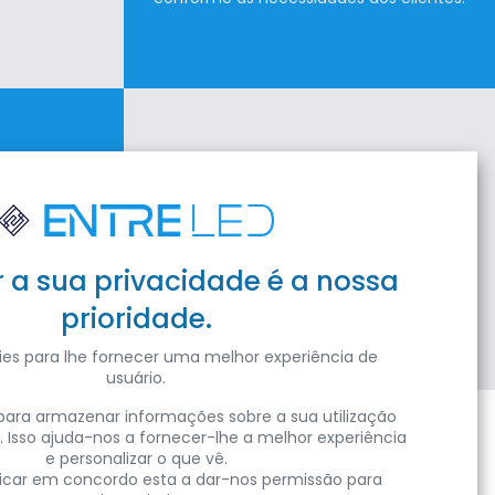
ENTO
ACOMPANHAMENTO
erísticas
Equipa pronta a ajudar e aconselhar
utos
em todos os momentos,
r a sua privacidade é a nossa
da venda à instalação e ao após venda.
prioridade.
isite as nossas instalações
es para lhe fornecer uma melhor experiência de
usuário.
ara armazenar informações sobre a sua utilização
. Isso ajuda-nos a fornecer-lhe a melhor experiência
e personalizar o que vê.
Subscrever
clicar em concordo esta a dar-nos permissão para