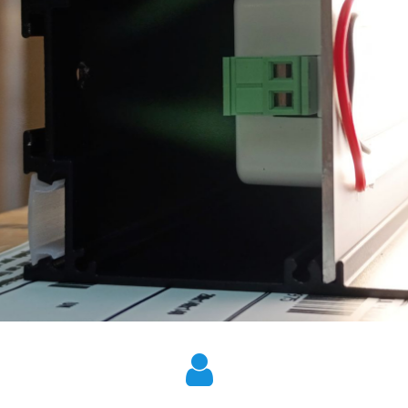
Ajuda
Obter Ajuda
Envios e Entregas
Devoluções
Contactos
Livro de Reclamações
Elogios