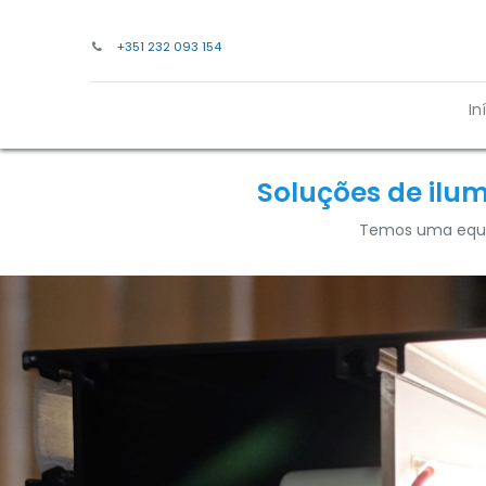
+351 232 093 154
In
Soluções de ilum
Temos uma equip