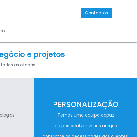
Contactos
 In
gócio e projetos​
todas as etapas.
PERSONALIZAÇÃO
ologias
Temos uma equipa capaz
de personalizar vários artigos
conforme as necessidades dos clientes.