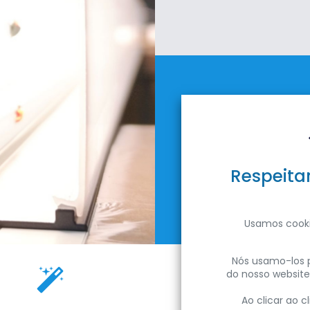
ACONSELHAM
Especialistas nas caract
Empresa
Sobre a ENTRE LED
técnicas dos prod
Respeita
Notícias
Carreiras
V
Sustentabilidade
Usamos cooki
Propósito
Nós usamo-los p
do nosso website
Ao clicar ao 