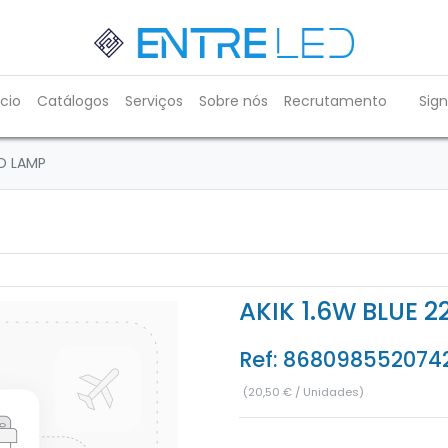
ício
Catálogos
Serviços
Sobre nós
Recrutamento
Sign
ND LAMP
AKIK 1.6W BLUE 
Ref:
868098552074
(
20,50
€
/
Unidades
)