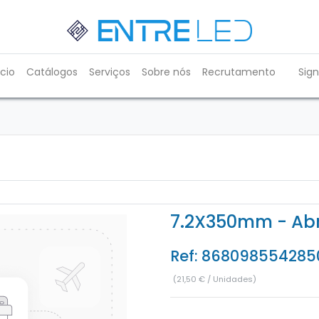
ício
Catálogos
Serviços
Sobre nós
Recrutamento
Sign
7.2X350mm - Abr
Ref:
868098554285
(
21,50
€
/
Unidades
)