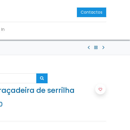
Contactos
 In
açadeira de serrilha
0