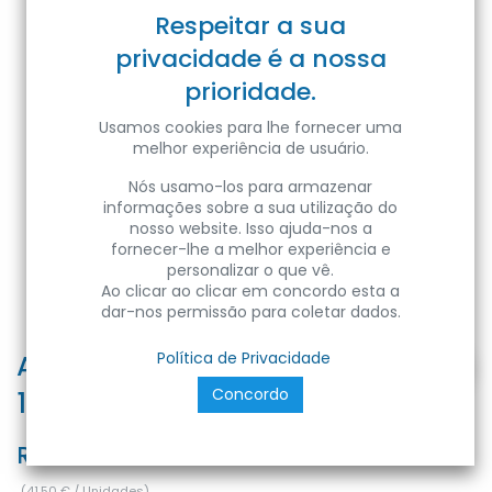
Respeitar a sua
privacidade é a nossa
prioridade.
Usamos cookies para lhe fornecer uma
melhor experiência de usuário.
Nós usamo-los para armazenar
informações sobre a sua utilização do
nosso website. Isso ajuda-nos a
fornecer-lhe a melhor experiência e
personalizar o que vê.
Ao clicar ao clicar em concordo esta a
dar-nos permissão para coletar dados.
ASLAN-100 100W BLACK 6400K
Política de Privacidade
Concordo
175-250V LED PROJ.
Ref:
8680985561448
(
41,50
€
/
Unidades
)