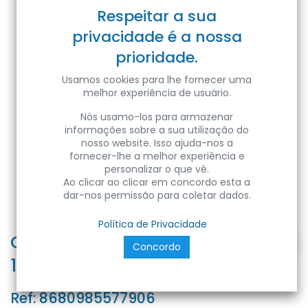
Respeitar a sua
privacidade é a nossa
prioridade.
Usamos cookies para lhe fornecer uma
melhor experiência de usuário.
Nós usamo-los para armazenar
informações sobre a sua utilização do
nosso website. Isso ajuda-nos a
fornecer-lhe a melhor experiência e
personalizar o que vê.
Ao clicar ao clicar em concordo esta a
dar-nos permissão para coletar dados.
Política de Privacidade
CAROLINE-12 12W WHITE 3000K
Concordo
100-265V LD SURFACE L
Ref:
8680985577906