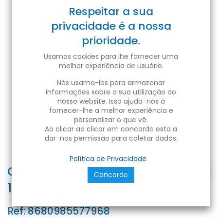
Respeitar a sua
privacidade é a nossa
prioridade.
Usamos cookies para lhe fornecer uma
melhor experiência de usuário.
Nós usamo-los para armazenar
informações sobre a sua utilização do
nosso website. Isso ajuda-nos a
fornecer-lhe a melhor experiência e
personalizar o que vê.
Ao clicar ao clicar em concordo esta a
dar-nos permissão para coletar dados.
Política de Privacidade
CAROLINE-28 28W WHITE 3000K
Concordo
100-265V LD SURFACE L
Ref:
8680985577968