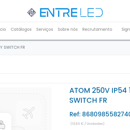
ício
Catálogos
Serviços
Sobre nós
Recrutamento
Sign
Y SWITCH FR
ATOM 250V IP54 
SWITCH FR
Ref:
868098558274
(
13,50
€
/
Unidades
)