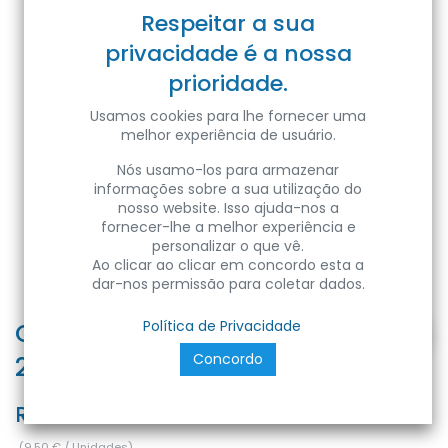
Respeitar a sua
privacidade é a nossa
prioridade.
Usamos cookies para lhe fornecer uma
melhor experiência de usuário.
Nós usamo-los para armazenar
informações sobre a sua utilização do
nosso website. Isso ajuda-nos a
fornecer-lhe a melhor experiência e
personalizar o que vê.
Ao clicar ao clicar em concordo esta a
dar-nos permissão para coletar dados.
CARLA-16 16W WH 3000K 100-
Política de Privacidade
Concordo
265V LD SURFACE L
Ref:
8680985588995
(
9,50
€
/
Unidades
)