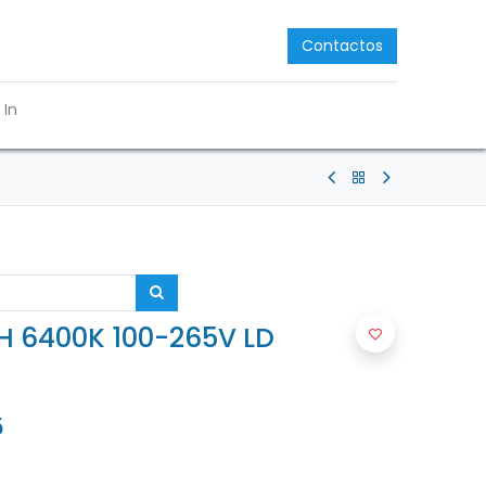
Contactos
 In
H 6400K 100-265V LD
5