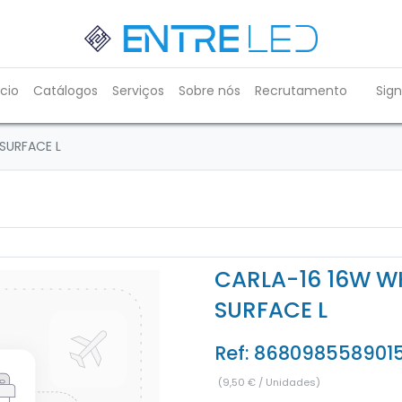
ício
Catálogos
Serviços
Sobre nós
Recrutamento
Sign
SURFACE L
CARLA-16 16W W
SURFACE L
Ref:
868098558901
(
9,50
€
/
Unidades
)