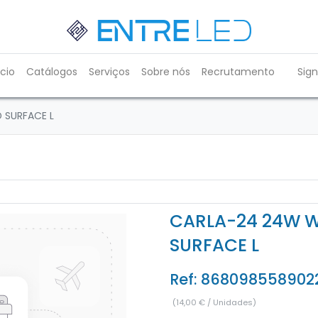
ício
Catálogos
Serviços
Sobre nós
Recrutamento
Sign
 SURFACE L
CARLA-24 24W W
SURFACE L
Ref:
868098558902
(
14,00
€
/
Unidades
)