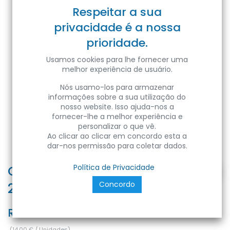
Respeitar a sua
privacidade é a nossa
prioridade.
Usamos cookies para lhe fornecer uma
melhor experiência de usuário.
Nós usamo-los para armazenar
informações sobre a sua utilização do
nosso website. Isso ajuda-nos a
fornecer-lhe a melhor experiência e
personalizar o que vê.
Ao clicar ao clicar em concordo esta a
dar-nos permissão para coletar dados.
CARLA-24 24W WH 6400K 100-
Política de Privacidade
Concordo
265V LD SURFACE L
Ref:
8680985589046
(
14,00
€
/
Unidades
)