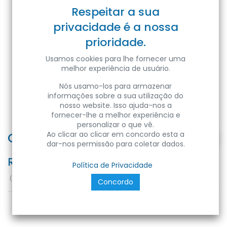
Respeitar a sua
privacidade é a nossa
prioridade.
Usamos cookies para lhe fornecer uma
melhor experiência de usuário.
Nós usamo-los para armazenar
informações sobre a sua utilização do
nosso website. Isso ajuda-nos a
fornecer-lhe a melhor experiência e
personalizar o que vê.
CARLA/SQ-24 LD SURFACE L
Ao clicar ao clicar em concordo esta a
dar-nos permissão para coletar dados.
Ref:
8680985589114
Política de Privacidade
(
14,00
€
/
Unidades
)
Concordo