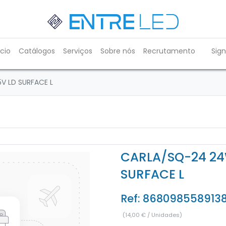
ício
Catálogos
Serviços
Sobre nós
Recrutamento
Sign
V LD SURFACE L
CARLA/SQ-24 24
SURFACE L
Ref:
868098558913
(
14,00
€
/
Unidades
)