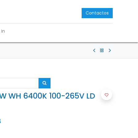
Contactos
 In
W WH 6400K 100-265V LD
8