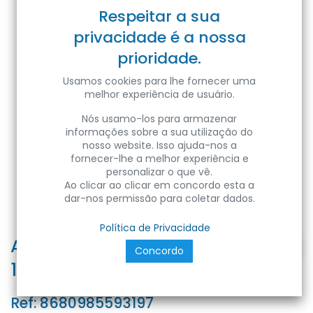
Respeitar a sua
privacidade é a nossa
prioridade.
Usamos cookies para lhe fornecer uma
melhor experiência de usuário.
Nós usamo-los para armazenar
informações sobre a sua utilização do
nosso website. Isso ajuda-nos a
fornecer-lhe a melhor experiência e
personalizar o que vê.
Ao clicar ao clicar em concordo esta a
dar-nos permissão para coletar dados.
Política de Privacidade
ASLAN/S-10 10W BLACK 6400K
Concordo
175-250V L PRO WTH SNS
Ref:
8680985593197