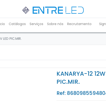
ício
Catálogos
Serviços
Sobre nós
Recrutamento
Sign
 LED PIC.MIR.
KANARYA-12 12W 
PIC.MIR.
Ref:
868098559480