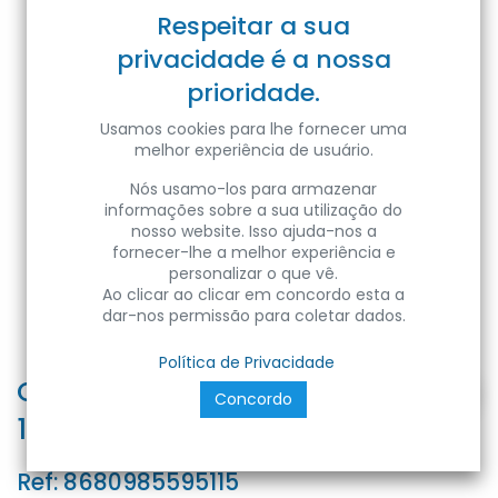
Respeitar a sua
privacidade é a nossa
prioridade.
Usamos cookies para lhe fornecer uma
melhor experiência de usuário.
Nós usamo-los para armazenar
informações sobre a sua utilização do
nosso website. Isso ajuda-nos a
fornecer-lhe a melhor experiência e
personalizar o que vê.
Ao clicar ao clicar em concordo esta a
dar-nos permissão para coletar dados.
Política de Privacidade
CAROLINE-12 12W BLACK 6400K
Concordo
100-265V LD SURFACE L
Ref:
8680985595115