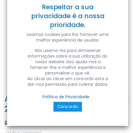
Respeitar a sua
privacidade é a nossa
prioridade.
Usamos cookies para lhe fornecer uma
melhor experiência de usuário.
Nós usamo-los para armazenar
informações sobre a sua utilização do
nosso website. Isso ajuda-nos a
fornecer-lhe a melhor experiência e
personalizar o que vê.
Ao clicar ao clicar em concordo esta a
dar-nos permissão para coletar dados.
ARINA-28 28W BLACK 6400K 100-
Política de Privacidade
Concordo
265V LD SURFACE L
Ref:
8680985595160
(
22,90
€
/
Unidades
)