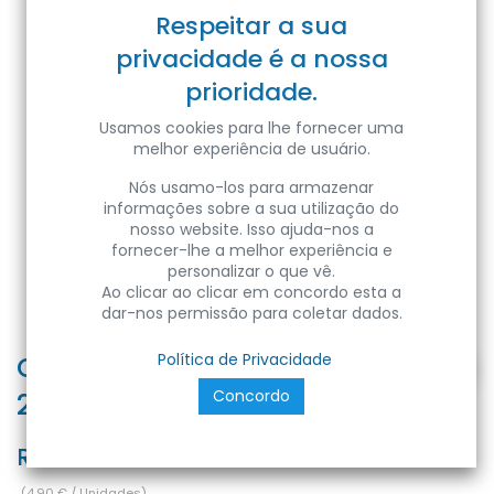
Respeitar a sua
privacidade é a nossa
prioridade.
Usamos cookies para lhe fornecer uma
melhor experiência de usuário.
Nós usamo-los para armazenar
informações sobre a sua utilização do
nosso website. Isso ajuda-nos a
fornecer-lhe a melhor experiência e
personalizar o que vê.
Ao clicar ao clicar em concordo esta a
dar-nos permissão para coletar dados.
CARNAVAL-ROLL 1M BL E27 1.5MM2
Política de Privacidade
Concordo
220V STRING LIGHT
Ref:
8680985596099M
(
4,90
€
/
Unidades
)