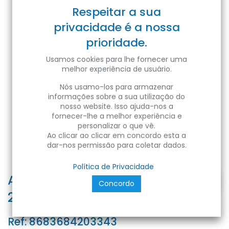
Respeitar a sua
privacidade é a nossa
prioridade.
Usamos cookies para lhe fornecer uma
melhor experiência de usuário.
Nós usamo-los para armazenar
informações sobre a sua utilização do
nosso website. Isso ajuda-nos a
fornecer-lhe a melhor experiência e
personalizar o que vê.
Ao clicar ao clicar em concordo esta a
dar-nos permissão para coletar dados.
Política de Privacidade
ALEXA-30 30W BLACK 6400K 200-
Concordo
265V LED DOWNLGHT
Ref:
8683684203343