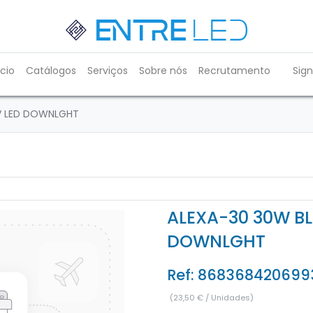
ício
Catálogos
Serviços
Sobre nós
Recrutamento
Sign
V LED DOWNLGHT
ALEXA-30 30W B
DOWNLGHT
Ref:
868368420699
(
23,50
€
/
Unidades
)