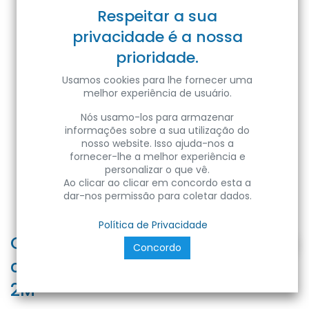
Respeitar a sua
privacidade é a nossa
prioridade.
Usamos cookies para lhe fornecer uma
melhor experiência de usuário.
Nós usamo-los para armazenar
informações sobre a sua utilização do
nosso website. Isso ajuda-nos a
fornecer-lhe a melhor experiência e
personalizar o que vê.
Ao clicar ao clicar em concordo esta a
dar-nos permissão para coletar dados.
Política de Privacidade
CALHA-20 | Calha de PVC branca
Concordo
com adesivo dupla face 30x25
2M