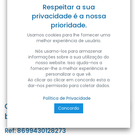
Respeitar a sua
privacidade é a nossa
prioridade.
Usamos cookies para lhe fornecer uma
melhor experiência de usuário.
Nós usamo-los para armazenar
informações sobre a sua utilização do
nosso website. Isso ajuda-nos a
fornecer-lhe a melhor experiência e
personalizar o que vê.
Ao clicar ao clicar em concordo esta a
dar-nos permissão para coletar dados.
Política de Privacidade
CALHA-5 | Calha técnica de PVC
Concordo
branca com furação 40x25 2M
Ref:
8699430128273