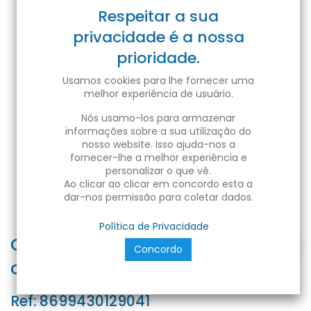
Respeitar a sua
privacidade é a nossa
prioridade.
Usamos cookies para lhe fornecer uma
melhor experiência de usuário.
Nós usamo-los para armazenar
informações sobre a sua utilização do
nosso website. Isso ajuda-nos a
fornecer-lhe a melhor experiência e
personalizar o que vê.
Ao clicar ao clicar em concordo esta a
dar-nos permissão para coletar dados.
Política de Privacidade
CALHA-16 | Calha de PVC branca
Concordo
com adesivo dupla face 16x16 2M
Ref:
8699430129041