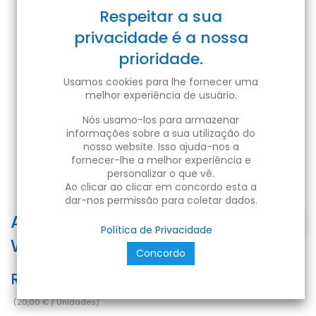
Respeitar a sua
privacidade é a nossa
prioridade.
Usamos cookies para lhe fornecer uma
melhor experiência de usuário.
Nós usamo-los para armazenar
informações sobre a sua utilização do
nosso website. Isso ajuda-nos a
fornecer-lhe a melhor experiência e
personalizar o que vê.
Ao clicar ao clicar em concordo esta a
dar-nos permissão para coletar dados.
AYDOS-20 20W 230V 4200K IP65
Política de Privacidade
WHITE
Concordo
Ref:
8699490909546
(
20,00
€
/
Unidades
)