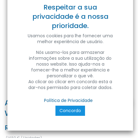
Respeitar a sua
privacidade é a nossa
prioridade.
Usamos cookies para lhe fornecer uma
melhor experiência de usuário.
Nós usamo-los para armazenar
informações sobre a sua utilização do
nosso website. Isso ajuda-nos a
fornecer-lhe a melhor experiência e
personalizar o que vê.
Ao clicar ao clicar em concordo esta a
dar-nos permissão para coletar dados.
ARTOS-15 15W 230V 6400K IP65
Política de Privacidade
Concordo
WHITE - REDONDO
Ref:
8699490909638
(
14,50
€
/
Unidades
)