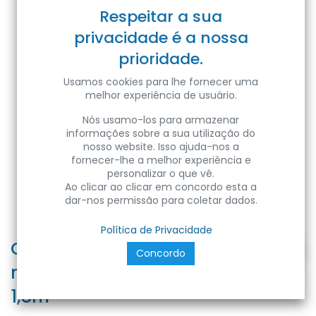
Respeitar a sua
privacidade é a nossa
prioridade.
Usamos cookies para lhe fornecer uma
melhor experiência de usuário.
Nós usamo-los para armazenar
informações sobre a sua utilização do
nosso website. Isso ajuda-nos a
fornecer-lhe a melhor experiência e
personalizar o que vê.
Ao clicar ao clicar em concordo esta a
dar-nos permissão para coletar dados.
Política de Privacidade
Caixa de canto de alumínio 2x
Concordo
ninho de bolc + 2xusb, cabo de
1,8m