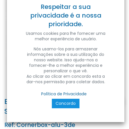
Respeitar a sua
privacidade é a nossa
prioridade.
Usamos cookies para lhe fornecer uma
melhor experiência de usuário.
Nós usamo-los para armazenar
informações sobre a sua utilização do
nosso website. Isso ajuda-nos a
fornecer-lhe a melhor experiência e
personalizar o que vê.
Ao clicar ao clicar em concordo esta a
dar-nos permissão para coletar dados.
Política de Privacidade
Bloco tomada canto Alumínio 3x
Concordo
Schucko, cabo de 1,8m
Ref:
Cornerbox-alu-3de