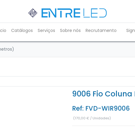
ício
Catálogos
Serviços
Sobre nós
Recrutamento
Sign
metros)
9006 Fio Coluna 
Ref:
FVD-WIR9006
(
170,00
€
/
Unidades
)