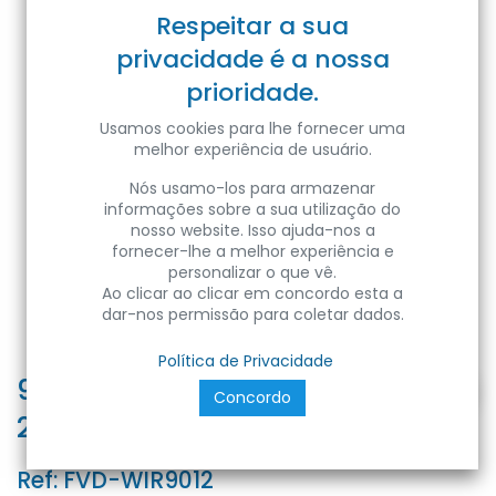
Respeitar a sua
privacidade é a nossa
prioridade.
Usamos cookies para lhe fornecer uma
melhor experiência de usuário.
Nós usamo-los para armazenar
informações sobre a sua utilização do
nosso website. Isso ajuda-nos a
fornecer-lhe a melhor experiência e
personalizar o que vê.
Ao clicar ao clicar em concordo esta a
dar-nos permissão para coletar dados.
Política de Privacidade
9012 Fio Coluna Preto/Vermelho
Concordo
2x1.00 (100 metros)
Ref:
FVD-WIR9012