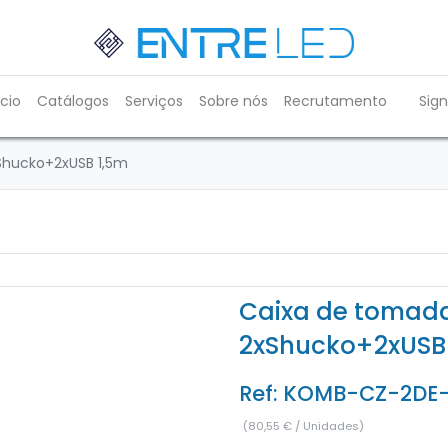
ício
Catálogos
Serviços
Sobre nós
Recrutamento
Sign
Shucko+2xUSB 1,5m
Caixa de tomad
2xShucko+2xUSB
Ref:
KOMB-CZ-2DE-
(
80,55
€
/
Unidades
)