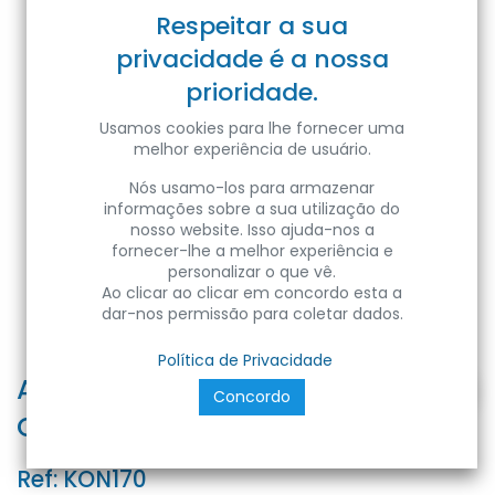
Respeitar a sua
privacidade é a nossa
prioridade.
Usamos cookies para lhe fornecer uma
melhor experiência de usuário.
Nós usamo-los para armazenar
informações sobre a sua utilização do
nosso website. Isso ajuda-nos a
fornecer-lhe a melhor experiência e
personalizar o que vê.
Ao clicar ao clicar em concordo esta a
dar-nos permissão para coletar dados.
Política de Privacidade
APPAR. INCASSO LED SUPP. INCAS.
Concordo
GESSO KOGU10 IP20 Color Box
Ref:
KON170