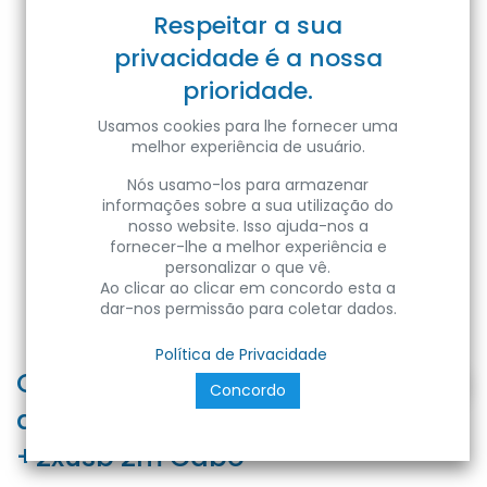
Respeitar a sua
privacidade é a nossa
prioridade.
Usamos cookies para lhe fornecer uma
melhor experiência de usuário.
Nós usamo-los para armazenar
informações sobre a sua utilização do
nosso website. Isso ajuda-nos a
fornecer-lhe a melhor experiência e
personalizar o que vê.
Ao clicar ao clicar em concordo esta a
dar-nos permissão para coletar dados.
Política de Privacidade
Caixa de elevação Alumínio
Concordo
automático 3x soquete schuco
+2xusb 2m Cabo