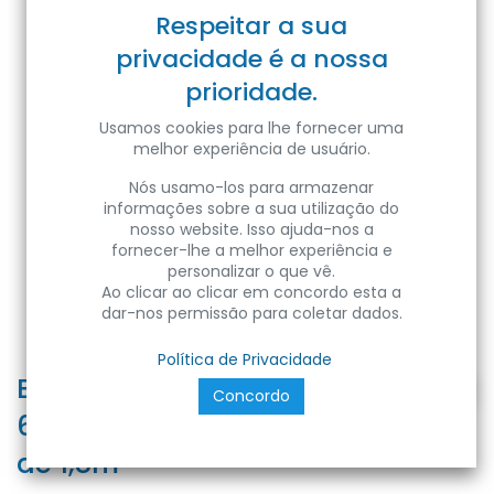
Respeitar a sua
privacidade é a nossa
prioridade.
Usamos cookies para lhe fornecer uma
melhor experiência de usuário.
Nós usamo-los para armazenar
informações sobre a sua utilização do
nosso website. Isso ajuda-nos a
fornecer-lhe a melhor experiência e
personalizar o que vê.
Ao clicar ao clicar em concordo esta a
dar-nos permissão para coletar dados.
Política de Privacidade
Bloco de tomadas elevatório
Concordo
60mm, preto, 3x Schucko, cabo
de 1,8m