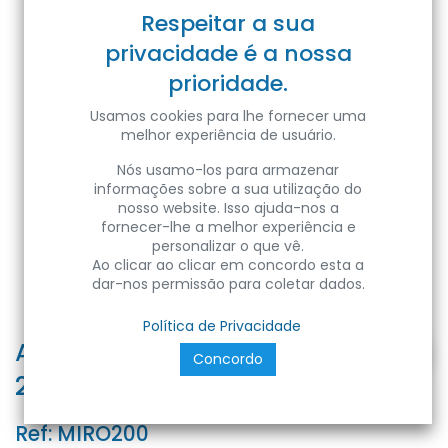
Respeitar a sua
privacidade é a nossa
prioridade.
Usamos cookies para lhe fornecer uma
melhor experiência de usuário.
Nós usamo-los para armazenar
informações sobre a sua utilização do
nosso website. Isso ajuda-nos a
fornecer-lhe a melhor experiência e
personalizar o que vê.
Ao clicar ao clicar em concordo esta a
dar-nos permissão para coletar dados.
Política de Privacidade
APPLIQUE IN GESSO MIRO
Concordo
280x200x135- E14-IP20- Color Box
Ref:
MIRO200