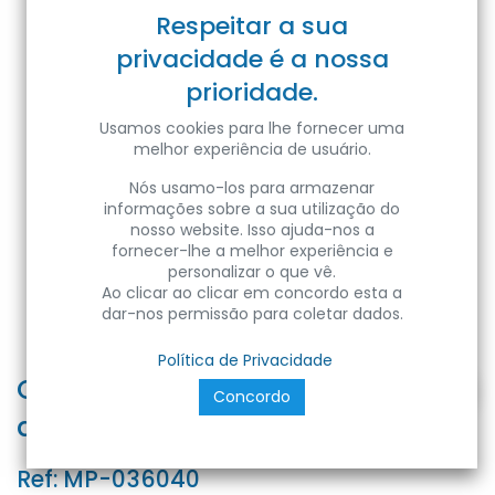
Respeitar a sua
privacidade é a nossa
prioridade.
Usamos cookies para lhe fornecer uma
melhor experiência de usuário.
Nós usamo-los para armazenar
informações sobre a sua utilização do
nosso website. Isso ajuda-nos a
fornecer-lhe a melhor experiência e
personalizar o que vê.
Ao clicar ao clicar em concordo esta a
dar-nos permissão para coletar dados.
Política de Privacidade
CALPESTABILE LED PAVI INCAS.
Concordo
diam. 55 3W 4000K IP65
Ref:
MP-036040