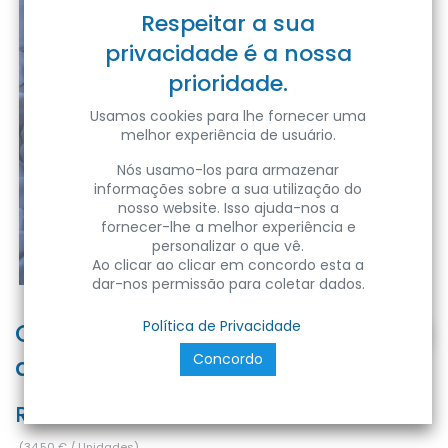
Respeitar a sua
privacidade é a nossa
prioridade.
Usamos cookies para lhe fornecer uma
melhor experiência de usuário.
Nós usamo-los para armazenar
informações sobre a sua utilização do
nosso website. Isso ajuda-nos a
fornecer-lhe a melhor experiência e
personalizar o que vê.
Ao clicar ao clicar em concordo esta a
dar-nos permissão para coletar dados.
CALPESTABILE LED PAVI INCAS.
Política de Privacidade
Concordo
diam. 100mm IP67
Ref:
PAVI-GU10
(
34,50
€
/
Unidades
)