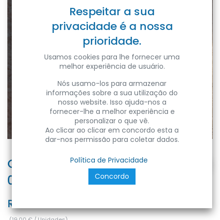
Respeitar a sua
privacidade é a nossa
prioridade.
Usamos cookies para lhe fornecer uma
melhor experiência de usuário.
Nós usamo-los para armazenar
informações sobre a sua utilização do
nosso website. Isso ajuda-nos a
fornecer-lhe a melhor experiência e
personalizar o que vê.
Ao clicar ao clicar em concordo esta a
dar-nos permissão para coletar dados.
CALPESTABILE LED PAVI 1 luce
Política de Privacidade
Concordo
0.40W 3000K IP67
Ref:
PAVI1L-047030
(
19,00
€
/
Unidades
)