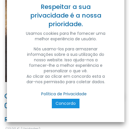
Respeitar a sua
privacidade é a nossa
prioridade.
Usamos cookies para lhe fornecer uma
melhor experiência de usuário.
Nós usamo-los para armazenar
informações sobre a sua utilização do
nosso website. Isso ajuda-nos a
fornecer-lhe a melhor experiência e
personalizar o que vê.
Ao clicar ao clicar em concordo esta a
dar-nos permissão para coletar dados.
CALPESTABILE LED PAVI 2 luci
Política de Privacidade
Concordo
0.80W 4000K IP67
Ref:
PAVI2L-087040
(
23,00
€
/
Unidades
)