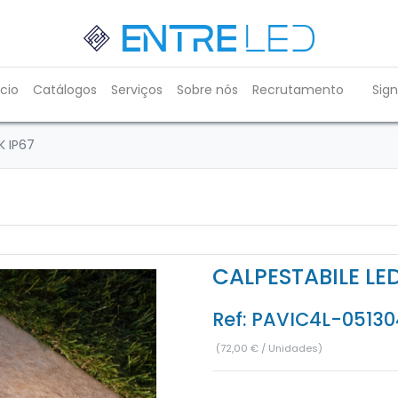
ício
Catálogos
Serviços
Sobre nós
Recrutamento
Sign
K IP67
CALPESTABILE LE
Ref:
PAVIC4L-05130
(
72,00
€
/
Unidades
)