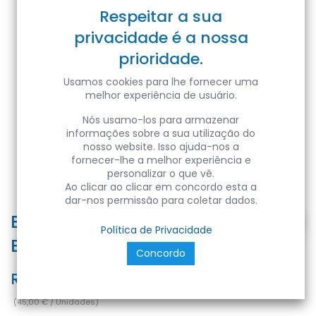
Respeitar a sua
privacidade é a nossa
prioridade.
Usamos cookies para lhe fornecer uma
melhor experiência de usuário.
Nós usamo-los para armazenar
informações sobre a sua utilização do
nosso website. Isso ajuda-nos a
fornecer-lhe a melhor experiência e
personalizar o que vê.
Ao clicar ao clicar em concordo esta a
dar-nos permissão para coletar dados.
BATTERIA RICAMBIO LEVANTE -
Política de Privacidade
Box
Concordo
Ref:
RBLVT
(
45,00
€
/
Unidades
)