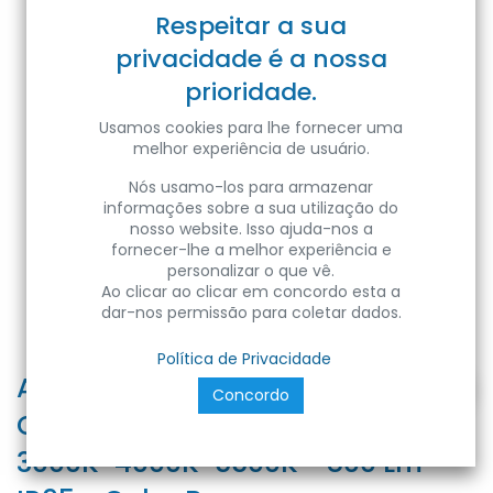
Respeitar a sua
privacidade é a nossa
prioridade.
Usamos cookies para lhe fornecer uma
melhor experiência de usuário.
Nós usamo-los para armazenar
informações sobre a sua utilização do
nosso website. Isso ajuda-nos a
fornecer-lhe a melhor experiência e
personalizar o que vê.
Ao clicar ao clicar em concordo esta a
dar-nos permissão para coletar dados.
Política de Privacidade
APPLIQUE LED UPDOWN
Concordo
QUADRATO BIANCO - 20W -
3000K-4000K-5500K - 800 Lm -