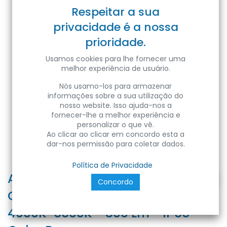
Respeitar a sua
privacidade é a nossa
prioridade.
Usamos cookies para lhe fornecer uma
melhor experiência de usuário.
Nós usamo-los para armazenar
informações sobre a sua utilização do
nosso website. Isso ajuda-nos a
fornecer-lhe a melhor experiência e
personalizar o que vê.
Ao clicar ao clicar em concordo esta a
dar-nos permissão para coletar dados.
Política de Privacidade
APPLIQUE LED UPDOWN
Concordo
QUADRATO NERO - 20W - 3000K-
4000K-5500K - 800 Lm - IP65 -