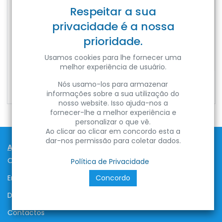
Respeitar a sua
privacidade é a nossa
prioridade.
Usamos cookies para lhe fornecer uma
melhor experiência de usuário.
CARNAVAL-ROLL 100M BL E27 1.5MM2 220V STRING LIGHT
CARNAVAL-1 10M BL E27 0.75MM2 220V STRING LIGHT
Nós usamo-los para armazenar
Ref:
8680985596099
Ref:
8680985557991
informações sobre a sua utilização do
nosso website. Isso ajuda-nos a
fornecer-lhe a melhor experiência e
personalizar o que vê.
Ao clicar ao clicar em concordo esta a
dar-nos permissão para coletar dados.
Ajuda
Obter Ajuda
Política de Privacidade
Concordo
Envios e Entregas
Devoluções
Contactos