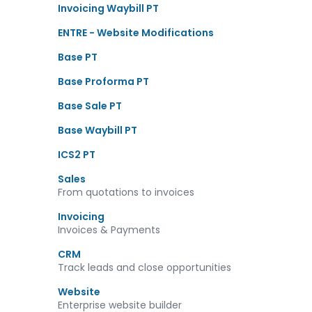
Invoicing Waybill PT
ENTRE - Website Modifications
Base PT
Base Proforma PT
Base Sale PT
Base Waybill PT
Ajuda
Obter Ajuda
ICS2 PT
Envios e Entregas
Sales
From quotations to invoices
Devoluções
Invoicing
Contactos
Invoices & Payments
Livro de Reclamações
CRM
Track leads and close opportunities
Elogios
Website
Enterprise website builder