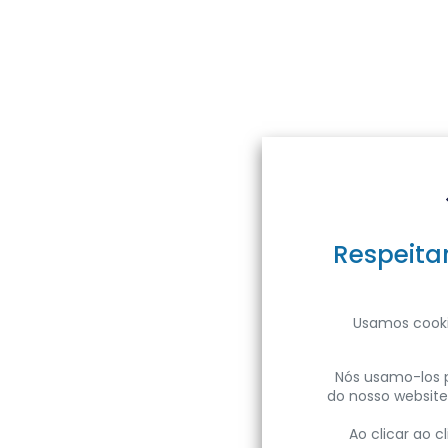
Empresa
Sobre a ENTRE LED
Respeita
Notícias
Carreiras
V
Sustentabilidade
Usamos cooki
Propósito
Nós usamo-los p
do nosso website
Ao clicar ao 