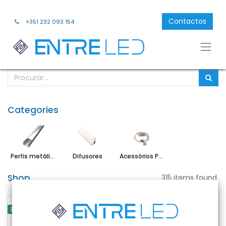
Contactos
+351 232 093 154
Categories
Perfis metálicos
Difusores
Acessórios Perfis
Shop
315 items found.
EPLUS LIGHTING
EPLUS LIGHTING