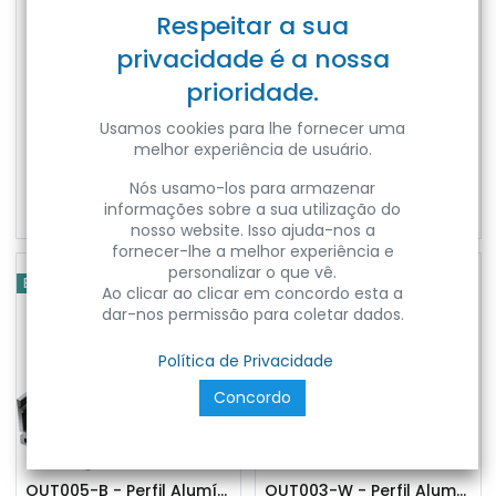
Respeitar a sua
privacidade é a nossa
prioridade.
Usamos cookies para lhe fornecer uma
melhor experiência de usuário.
OUT001-B - Perfil Alumínio Saliente 2M Lacado Preto
OUT002-A - Perfil Alumínio Saliente 2M Anod. Cinzento
Nós usamo-los para armazenar
Ref:
OUT001-B
Ref:
OUT002-A
informações sobre a sua utilização do
nosso website. Isso ajuda-nos a
fornecer-lhe a melhor experiência e
personalizar o que vê.
EPLUS LIGHTING
EPLUS LIGHTING
Ao clicar ao clicar em concordo esta a
dar-nos permissão para coletar dados.
Política de Privacidade
Concordo
OUT005-B - Perfil Alumínio Saliente 2M Preto
OUT003-W - Perfil Alumínio Saliente 2M Lacado Branco