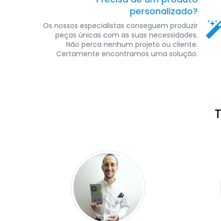
personalizado?
Os nossos especialistas conseguem produzir
peças únicas com as suas necessidades.
Não perca nenhum projeto ou cliente.
Certamente encontramos uma solução.
Ajuda
Obter Ajuda
T
Envios e Entregas
Devoluções
Contactos
Livro de Reclamações
Elogios