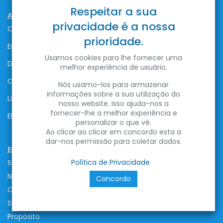
Respeitar a sua
Ajuda
privacidade é a nossa
Obter Ajuda
prioridade.
Envios e Entregas
Usamos cookies para lhe fornecer uma
Devoluções
melhor experiência de usuário.
Contactos
Nós usamo-los para armazenar
informações sobre a sua utilização do
Livro de Reclamações
nosso website. Isso ajuda-nos a
fornecer-lhe a melhor experiência e
Elogios
personalizar o que vê.
Ao clicar ao clicar em concordo esta a
dar-nos permissão para coletar dados.
Empresa
Política de Privacidade
Sobre a ENTRE LED
Notícias
Concordo
Carreiras
Sustentabilidade
Propósito