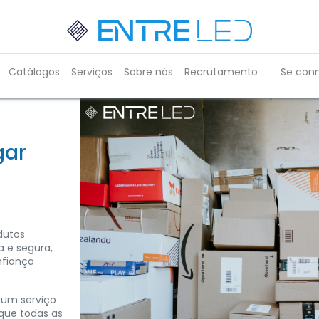
Catálogos
Serviços
Sobre nós
Recrutamento
Se con
gar
dutos
 e segura,
nfiança
 um serviço
 que todas as