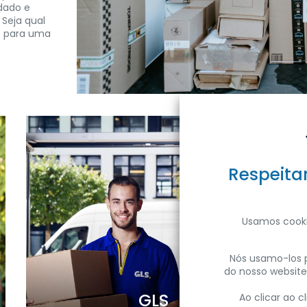
dado e
Seja qual
o para uma
Respeita
Usamos cooki
Nós usamo-los p
do nosso website
GLS
Ao clicar ao 